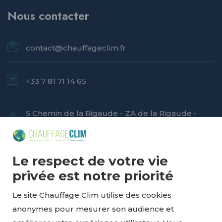
Nous contacter
contact@chauffageclim.fr
+33 7 81 71 14 65
5 Chemin de la Rigaude - ZA de la Rigaude -
94520 Perigny sur Yerres
Horaires
Le respect de votre vie
privée est notre priorité
Le site Chauffage Clim utilise des cookies
Du lundi au vendredi
anonymes pour mesurer son audience et
8:00 - 18:00