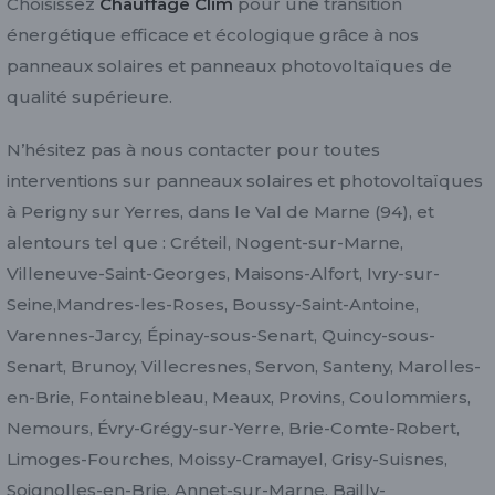
Choisissez
Chauffage Clim
pour une transition
énergétique efficace et écologique grâce à nos
panneaux solaires et panneaux photovoltaïques de
qualité supérieure.
N’hésitez pas à nous contacter pour toutes
interventions sur panneaux solaires et photovoltaïques
à Perigny sur Yerres, dans le Val de Marne (94), et
alentours tel que : Créteil, Nogent-sur-Marne,
Villeneuve-Saint-Georges, Maisons-Alfort, Ivry-sur-
Seine,Mandres-les-Roses, Boussy-Saint-Antoine,
Varennes-Jarcy, Épinay-sous-Senart, Quincy-sous-
Senart, Brunoy, Villecresnes, Servon, Santeny, Marolles-
en-Brie, Fontainebleau, Meaux, Provins, Coulommiers,
Nemours, Évry-Grégy-sur-Yerre, Brie-Comte-Robert,
Limoges-Fourches, Moissy-Cramayel, Grisy-Suisnes,
Soignolles-en-Brie, Annet-sur-Marne, Bailly-